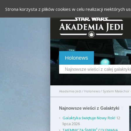
Strona korzysta z plików cookies w celu realizacji niektórych
Holonews
Najnowsze wieści z całej galaktyki
Akademia Jedi
/
Holonews
/
System Malachor 
Najnowsze wieści z Galaktyki
Galaktyka świętuje Nowy Rok!
12
lipca 2026
TAJEMNICZA ŚMIERĆ COLEMANA