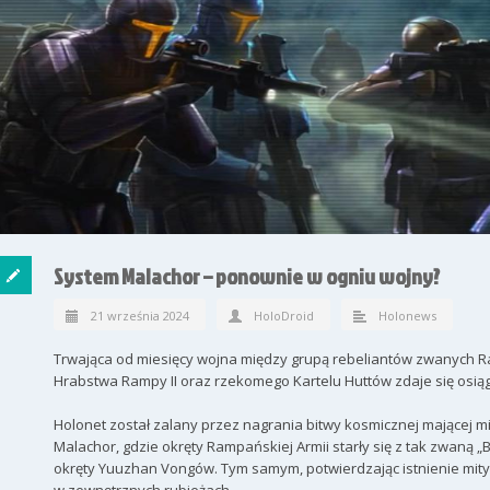
System Malachor – ponownie w ogniu wojny?
21 września 2024
HoloDroid
Holonews
Trwająca od miesięcy wojna między grupą rebeliantów zwanych 
Hrabstwa Rampy II oraz rzekomego Kartelu Huttów zdaje się osią
Holonet został zalany przez nagrania bitwy kosmicznej mającej 
Malachor, gdzie okręty Rampańskiej Armii starły się z tak zwaną „B
okręty Yuuzhan Vongów. Tym samym, potwierdzając istnienie mitycz