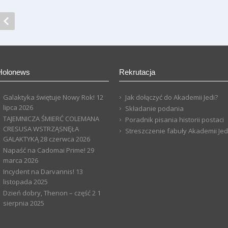
Holonews
Rekrutacja
Galaktyka świętuje Nowy Rok!
12
Jak dołączyć do Akademii Jedi?
lipca 2026
Składanie podania
TAJEMNICZA ŚMIERĆ COLEMANA
Poradnik pisania historii postaci
CRESUSA WSTRZĄSNĘŁA
Streszczenie fabuły Akademii Jed
GALAKTYKĄ
28 czerwca 2026
Napaść na Cadomai Prime!
29
marca 2026
Incydent na Darvannis!
13
listopada 2025
Dzień dobry, Thenon – część 2
1
sierpnia 2025