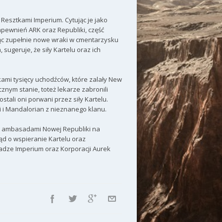
esztkami Imperium. Cytując je jako
apewnień ARK oraz Republiki, część
jąc zupełnie nowe wraki w cmentarzysku
ugeruje, że siły Kartelu oraz ich
tkami tysięcy uchodźców, które zalały New
znym stanie, toteż lekarze zabronili
stali oni porwani przez siły Kartelu.
i i Mandalorian z nieznanego klanu.
zed ambasadami Nowej Republiki na
ąd o wspieranie Kartelu oraz
dze Imperium oraz Korporacji Aurek