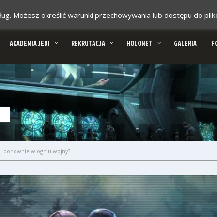
 usług. Możesz określić warunki przechowywania lub dostępu do pl
AKADEMIA JEDI
REKRUTACJA
HOLONET
GALERIA
F
– ponownie w ogniu wojny?