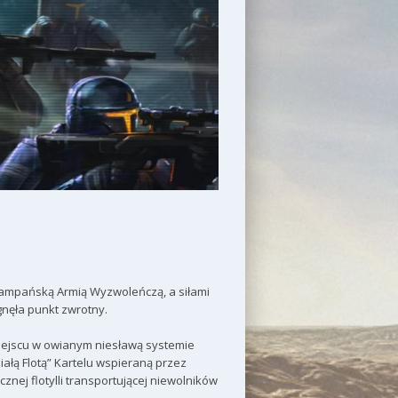
Rampańską Armią Wyzwoleńczą, a siłami
gnęła punkt zwrotny.
miejscu w owianym niesławą systemie
iałą Flotą” Kartelu wspieraną przez
nej flotylli transportującej niewolników