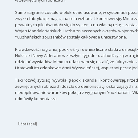
w zewnętrznych rubieżach.
Samo nagranie zostało wielokrotnie usuwane, w systemach poza R
zwykła fabrykację mającą na celu wzbudzić kontrowersję. Mimo z
prywatnych pilotów udała się do systemu na własną rękę – zasta
Wojen Mandaloriańskich. Liczba zniszczonych okrętów wojennych, s
Yuuzhańskich sojuszników zostały całkowicie unicestwione.
Prawdziwość nagrania, podkreśliły również liczne statki z dziesią
Holstice i Nowy Alderaan w zeszłym tygodniu. Uchodźcy są w tragic
udzielać wywiadów. Mimo to udało nam się ustalić, że faktycznie zo
Uratowali ich członkowie Armii Wyzwoleńczej, wspierani przez Jed
Taki rozwój sytuacji wywołał głęboki skandal i kontrowersję. Pr
zewnętrznych rubieżach doszło do demonstracji oskarżających rz
niedopilnowanie warunków pokoju z wygnanymi Yuuzhanami. Wła
odmówiły komentarza.
Udostepnij