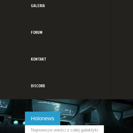
GALERIA
FORUM
KONTAKT
DISCORD
Holonews
Najnowsze wieści z całej galaktyki