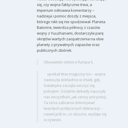
się, czy wojna faktycznie trwa, a
Imperium odmawia komentarzy –
nadzieja i pomoc doszły z miejsca,
którego nikt się nie spodziewał. Planeta
Batorine, twierdza północy z czasów
wojny z Yuuzhanami, dostarczyła parę
okrętów wartych zaopatrzenia na obie
planety z prywatnych zapasów oraz
publicznych zbiórek.
Obywatele sektora Rampa II,
spotkał Was tragiczny los – wojna
nadeszła dokładnie w chwili, gdy
Galaktyka zaczęła cieszyć się
pokojem. Ostatnie dekady nauczyły
nas wszystkich, jak cenny jest pokój.
Ta cena zabrania dokonywać
twardych politycznych deklaracji –
nawet jeśli to, co słuszne, wydaje się
oczywiste.