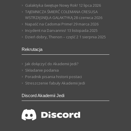
Galaktyka świętuje Nowy Rok!
12 lipca 2026
TAJEMNICZA ŚMIERĆ COLEMANA CRESUSA
WSTRZĄSNĘŁA GALAKTYKĄ
28 czerwca 2026
Napaść na Cadomai Prime!
29 marca 2026
Incydent na Darvannis!
13 listopada 2025
Dzień dobry, Thenon – część 2
1 sierpnia 2025
Rekrutacja
Jak dołączyć do Akademii Jedi?
Składanie podania
Poradnik pisania historii postaci
Streszczenie fabuły Akademii Jedi
Discord Akademii Jedi