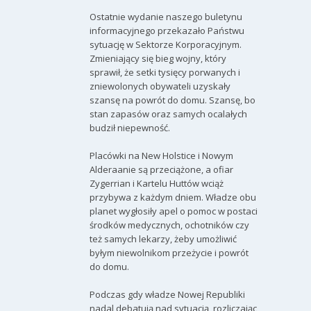
Ostatnie wydanie naszego buletynu
informacyjnego przekazało Państwu
sytuację w Sektorze Korporacyjnym.
Zmieniający się bieg wojny, który
sprawił, że setki tysięcy porwanych i
zniewolonych obywateli uzyskały
szansę na powrót do domu. Szansę, bo
stan zapasów oraz samych ocalałych
budził niepewność.
Placówki na New Holstice i Nowym
Alderaanie są przeciążone, a ofiar
Zygerrian i Kartelu Huttów wciąż
przybywa z każdym dniem. Władze obu
planet wygłosiły apel o pomoc w postaci
środków medycznych, ochotników czy
też samych lekarzy, żeby umożliwić
byłym niewolnikom przeżycie i powrót
do domu.
Podczas gdy władze Nowej Republiki
nadal debatują nad sytuacją, rozliczając