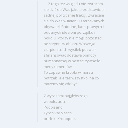
Z tego też względu nie zwracam
się dziś do Was jako przedstawiciel
żadnej politycznej frakcji. Zwracam
się do Was w imieniu zatroskanych
obywateli Batorine, ludzi prawych i
oddanych ideałom porządku i
pokoju, którzy nie mogli pozostać
bezczynni w obliczu Waszego
cierpienia. Ich wysiłek pozwolił
sfinansować dostawę pomocy
humanitarnej w postaci żywności i
medykamentów.
To zapewne kropla w morzu
potrzeb, ale też wszystko, na co
możemy się zdobyć.
Z wyrazami najgłębszego
współczucia,
Podpisano:
Tyron var Vasch,
prefekt Kronopolis