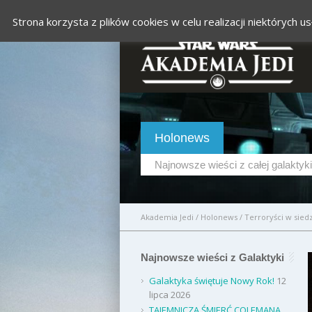
Strona korzysta z plików cookies w celu realizacji niektórych
Holonews
Najnowsze wieści z całej galaktyki
Akademia Jedi
/
Holonews
/
Terroryści w sied
Najnowsze wieści z Galaktyki
Galaktyka świętuje Nowy Rok!
12
lipca 2026
TAJEMNICZA ŚMIERĆ COLEMANA