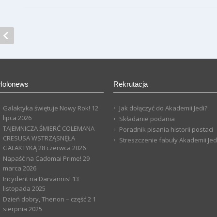
Holonews
Rekrutacja
Galaktyka świętuje Nowy Rok!
12
Jak dołączyć do Akademii Jedi?
lipca 2026
Składanie podania
TAJEMNICZA ŚMIERĆ COLEMANA
Poradnik pisania historii postaci
CRESUSA WSTRZĄSNĘŁA
Streszczenie fabuły Akademii Jed
GALAKTYKĄ
28 czerwca 2026
Napaść na Cadomai Prime!
29
marca 2026
Incydent na Darvannis!
13
listopada 2025
Dzień dobry, Thenon – część 2
1
sierpnia 2025