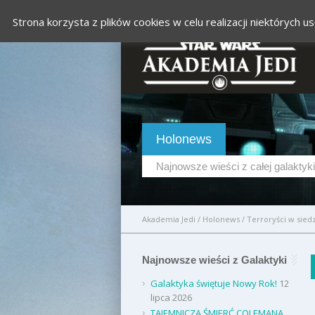
Strona korzysta z plików cookies w celu realizacji niektórych
Holonews
Najnowsze wieści z całej galaktyki
Akademia Jedi
/
Holonews
/
Terroryści w sied
Najnowsze wieści z Galaktyki
Galaktyka świętuje Nowy Rok!
12
lipca 2026
TAJEMNICZA ŚMIERĆ COLEMANA