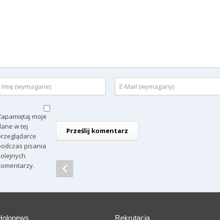
Zapamiętaj moje
dane w tej
przeglądarce
podczas pisania
kolejnych
komentarzy.
Holonews
Rekrutacja