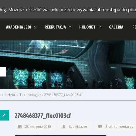
 usług. Możesz określić warunki przechowywania lub dostępu do pl
AKADEMIA JEDI
REKRUTACJA
HOLONET
GALERIA
F
zibie Hybrid Technologies
/
2748468377_f1ec0103cf
2748468377_f1ec0103cf
28 sierpnia 2010
Sas Ablazer
Brak komentarzy