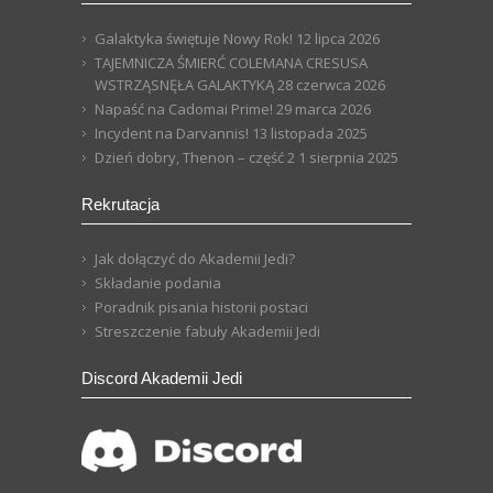
Galaktyka świętuje Nowy Rok!
12 lipca 2026
TAJEMNICZA ŚMIERĆ COLEMANA CRESUSA
WSTRZĄSNĘŁA GALAKTYKĄ
28 czerwca 2026
Napaść na Cadomai Prime!
29 marca 2026
Incydent na Darvannis!
13 listopada 2025
Dzień dobry, Thenon – część 2
1 sierpnia 2025
Rekrutacja
Jak dołączyć do Akademii Jedi?
Składanie podania
Poradnik pisania historii postaci
Streszczenie fabuły Akademii Jedi
Discord Akademii Jedi