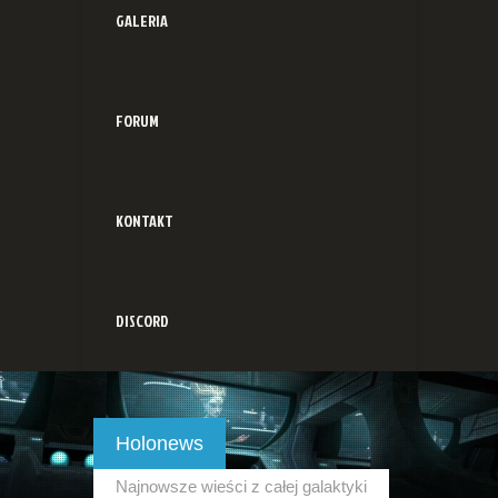
GALERIA
FORUM
KONTAKT
DISCORD
Holonews
Najnowsze wieści z całej galaktyki