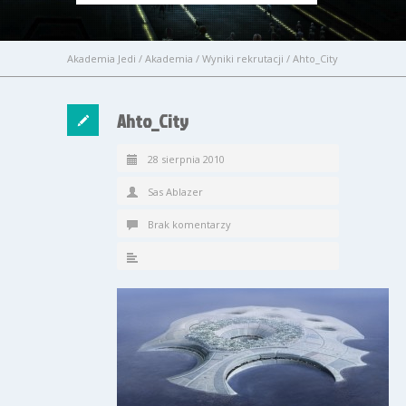
Akademia Jedi
/
Akademia
/
Wyniki rekrutacji
/
Ahto_City
Ahto_City
28 sierpnia 2010
Sas Ablazer
Brak komentarzy