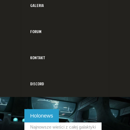
GALERIA
FORUM
KONTAKT
DISCORD
Holonews
Najnowsze wieści z całej galaktyki