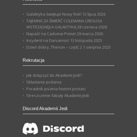
Galaktyka świętuje Nowy Rok!
12 lipca 2026
TAJEMNICZA ŚMIERĆ COLEMANA CRESUSA
WSTRZĄSNĘŁA GALAKTYKĄ
28 czerwca 2026
Napaść na Cadomai Prime!
29 marca 2026
Incydent na Darvannis!
13 listopada 2025
Dzień dobry, Thenon – część 2
1 sierpnia 2025
Rekrutacja
Jak dołączyć do Akademii Jedi?
Składanie podania
Poradnik pisania historii postaci
Streszczenie fabuły Akademii Jedi
Discord Akademii Jedi