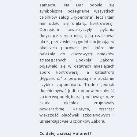
zamachu. Na Dac odbyło się
symboliczne pożegnanie wszystkich
członków załogi „Hyperiona”, lecz i tam
nie udało się uniknąć kontrowersji.
Obrzędom towarzyszyły pytania
dotyczące sensu misji, jaką realizował
okręt, przez wiele tygodni stacjonując w
okolicach placówek Jedi, które nie
należały do kluczowych obiektów
strategicznych. Dookoła Zakonu
pojawiało się w ostatnich miesiącach
sporo kontrowersji, a katastrofa
„Hyperiona” z pewnością nie zostanie
szybko zapomniana. Trudno jednak
domniemywać Jedi o odpowiedzialność
za ten wypadek, biorąc pod uwagę to, że
skutki eksplozji zrujnowały
powierzchnię księżyca, niszcząc
większość placówek szkoleniowych i
uśmiercając wielu członków Zakonu.
Co dalej z siecią Holonet?