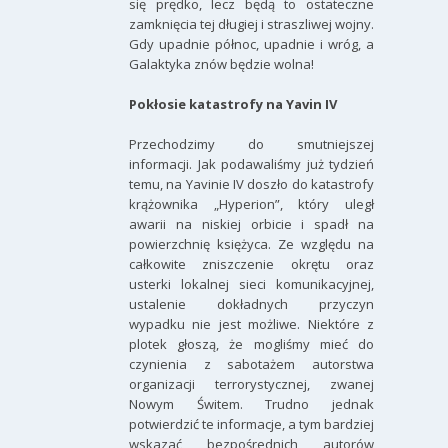
się prędko, lecz będą to ostateczne
zamknięcia tej długiej i straszliwej wojny.
Gdy upadnie północ, upadnie i wróg, a
Galaktyka znów będzie wolna!
Pokłosie katastrofy na Yavin IV
Przechodzimy do smutniejszej
informacji. Jak podawaliśmy już tydzień
temu, na Yavinie IV doszło do katastrofy
krążownika „Hyperion”, który uległ
awarii na niskiej orbicie i spadł na
powierzchnię księżyca. Ze względu na
całkowite zniszczenie okrętu oraz
usterki lokalnej sieci komunikacyjnej,
ustalenie dokładnych przyczyn
wypadku nie jest możliwe. Niektóre z
plotek głoszą, że mogliśmy mieć do
czynienia z sabotażem autorstwa
organizacji terrorystycznej, zwanej
Nowym Świtem. Trudno jednak
potwierdzić te informacje, a tym bardziej
wskazać bezpośrednich autorów