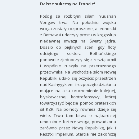
Dalsze sukcesy na froncie!
Pościg za rozbitymi siłami Yuuzhan
Vongow trwa! Na południu wojska
wroga zostały rozproszone, a jednostki
z Bothawui uderzyły prostu w kręgosłup
niedawnej inwazji na Światy Jądra.
Doszło do pięknych scen, gdy floty
odciętego sektora Bothańskiego
ponownie zjednoczyły się z resztą armii
i wspólnie ruszyły na przerażonego
przeciwnika. Na wschodzie siłom Nowej
Republiki udało się oczyścić przestrzeń
nad Kashyyykiem i rozpoczęto działania
mające na celu uruchomienie kolejnej,
błyskawicznej kontrofensywy, której
towarzyszyć będzie pomoc braterskich
sił KZR. Na północy również dzieje się
wiele. Trwa tam bitwa o najbardziej
umocnione fortece wroga, prowadzona
zarówno przez Nową Republikę, jak i
Resztki Imperium. Starcia nie zakończą