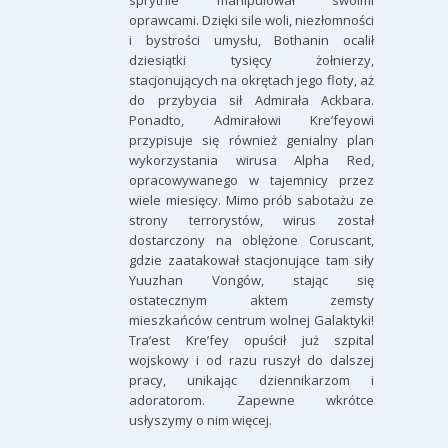
sprytnie manipulował swoimi
oprawcami. Dzięki sile woli, niezłomności
i bystrości umysłu, Bothanin ocalił
dziesiątki tysięcy żołnierzy,
stacjonujących na okrętach jego floty, aż
do przybycia sił Admirała Ackbara.
Ponadto, Admirałowi Kre’feyowi
przypisuje się również genialny plan
wykorzystania wirusa Alpha Red,
opracowywanego w tajemnicy przez
wiele miesięcy. Mimo prób sabotażu ze
strony terrorystów, wirus został
dostarczony na oblężone Coruscant,
gdzie zaatakował stacjonujące tam siły
Yuuzhan Vongów, stając się
ostatecznym aktem zemsty
mieszkańców centrum wolnej Galaktyki!
Tra’est Kre’fey opuścił już szpital
wojskowy i od razu ruszył do dalszej
pracy, unikając dziennikarzom i
adoratorom. Zapewne wkrótce
usłyszymy o nim więcej.