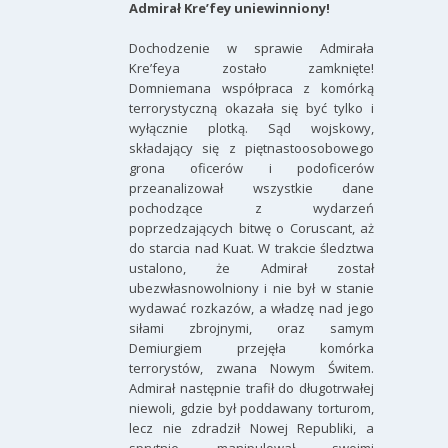
Admirał Kre’fey uniewinniony!
Dochodzenie w sprawie Admirała
Kre’feya zostało zamknięte!
Domniemana współpraca z komórką
terrorystyczną okazała się być tylko i
wyłącznie plotką. Sąd wojskowy,
składający się z piętnastoosobowego
grona oficerów i podoficerów
przeanalizował wszystkie dane
pochodzące z wydarzeń
poprzedzających bitwę o Coruscant, aż
do starcia nad Kuat. W trakcie śledztwa
ustalono, że Admirał został
ubezwłasnowolniony i nie był w stanie
wydawać rozkazów, a władzę nad jego
siłami zbrojnymi, oraz samym
Demiurgiem przejęła komórka
terrorystów, zwana Nowym Świtem.
Admirał następnie trafił do długotrwałej
niewoli, gdzie był poddawany torturom,
lecz nie zdradził Nowej Republiki, a