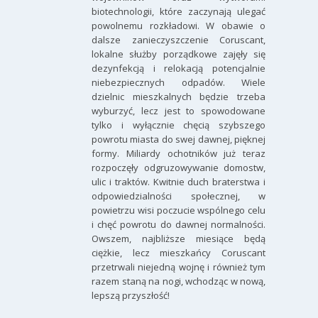
biotechnologii, które zaczynają ulegać
powolnemu rozkładowi. W obawie o
dalsze zanieczyszczenie Coruscant,
lokalne służby porządkowe zajęły się
dezynfekcją i relokacją potencjalnie
niebezpiecznych odpadów. Wiele
dzielnic mieszkalnych będzie trzeba
wyburzyć, lecz jest to spowodowane
tylko i wyłącznie chęcią szybszego
powrotu miasta do swej dawnej, pięknej
formy. Miliardy ochotników już teraz
rozpoczęły odgruzowywanie domostw,
ulic i traktów. Kwitnie duch braterstwa i
odpowiedzialności społecznej, w
powietrzu wisi poczucie wspólnego celu
i chęć powrotu do dawnej normalności.
Owszem, najbliższe miesiące będą
ciężkie, lecz mieszkańcy Coruscant
przetrwali niejedną wojnę i również tym
razem staną na nogi, wchodząc w nową,
lepszą przyszłość!