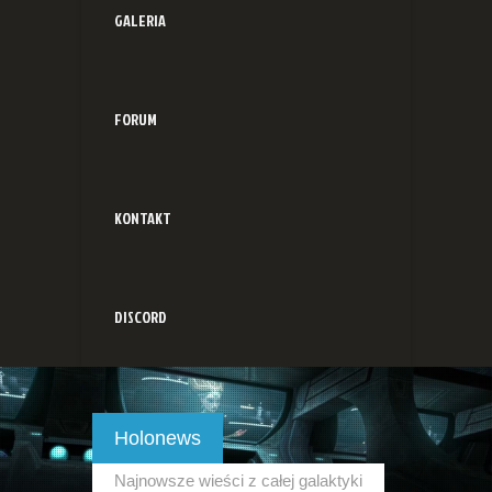
GALERIA
FORUM
KONTAKT
DISCORD
Holonews
Najnowsze wieści z całej galaktyki