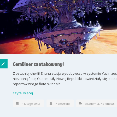
GemDiver zaatakowany!
Z ostatniej chwili! Znana stacja wydobywcza w systemie Yavin z
nieznaną flotę. O ataku siły Nowej Republiki dowiedziały się s
raportów wroga flota składała…
Czytaj więcej →
4 lutego 2013
HoloDroid
Akademia
,
Holonews