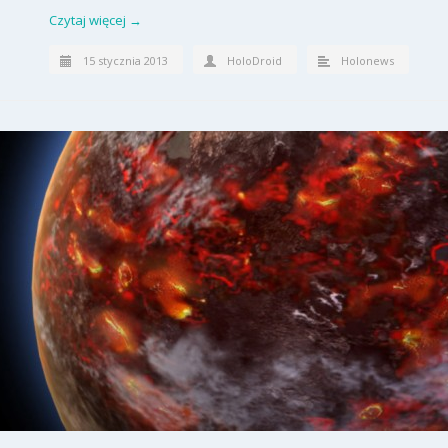
Czytaj więcej →
15 stycznia 2013
HoloDroid
Holonews