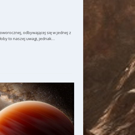
oworocznej, odbywającej się w jednej z
iłoby to naszej uwagi, jednak…