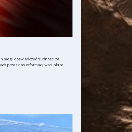
n mogli doświadczyć trudności ze
ch przez nas informacji warunki te