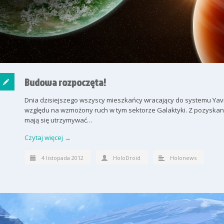
Budowa rozpoczęta!
Dnia dzisiejszego wszyscy mieszkańcy wracający do systemu Yavi
względu na wzmożony ruch w tym sektorze Galaktyki. Z pozyskany
mają się utrzymywać…
Czytaj więcej →
4 listopada 2012
HoloDroid
Holonews