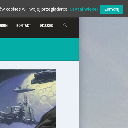
ików cookies w Twojej przeglądarce.
Czytaj więcej
Zamknij
ORUM
KONTAKT
DISCORD
i
/
Archive by category "Holonews"
(Page 14)