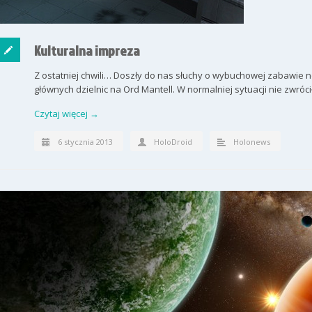
Kulturalna impreza
Z ostatniej chwili… Doszły do nas słuchy o wybuchowej zabawie n
głównych dzielnic na Ord Mantell. W normalniej sytuacji nie zwróc
Czytaj więcej →
6 stycznia 2013
HoloDroid
Holonews