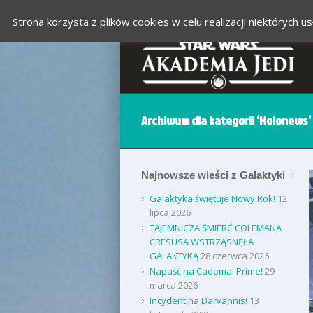
Strona korzysta z plików cookies w celu realizacji niektórych
Archiwum dla kategorii ‘Holonews’
Najnowsze wieści z Galaktyki
Galaktyka świętuje Nowy Rok!
12
lipca 2026
TAJEMNICZA ŚMIERĆ COLEMANA
CRESUSA WSTRZĄSNĘŁA
GALAKTYKĄ
28 czerwca 2026
Napaść na Cadomai Prime!
29
marca 2026
Incydent na Darvannis!
13