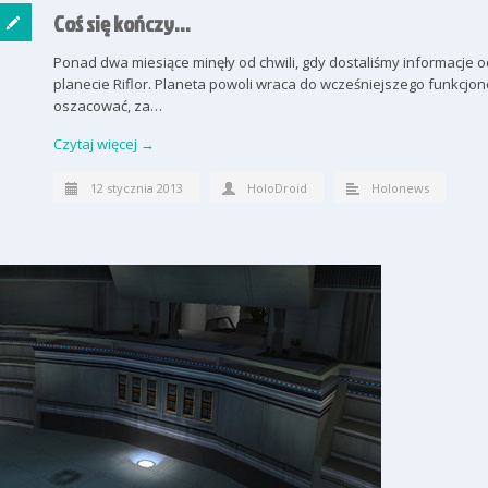
Coś się kończy…
Ponad dwa miesiące minęły od chwili, gdy dostaliśmy informacje 
planecie Riflor. Planeta powoli wraca do wcześniejszego funkcjo
oszacować, za…
Czytaj więcej →
12 stycznia 2013
HoloDroid
Holonews