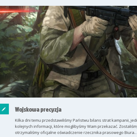
Wojskowa precyzja
Kilka dni temu przedstawiliśmy Państwu bilans strat kampanii, je
kolejnych informacji, które moglibyśmy Wam przekazać. Zostali
otrzymaliśmy oficjalne oświadczenie rzecznika prasowego Biura