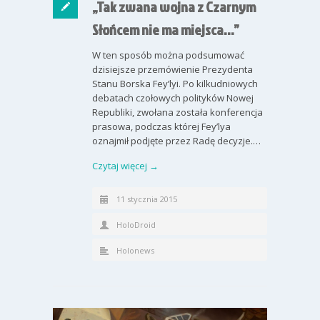
„Tak zwana wojna z Czarnym
Słońcem nie ma miejsca…”
W ten sposób można podsumować
dzisiejsze przemówienie Prezydenta
Stanu Borska Fey’lyi. Po kilkudniowych
debatach czołowych polityków Nowej
Republiki, zwołana została konferencja
prasowa, podczas której Fey’lya
oznajmił podjęte przez Radę decyzje.…
Czytaj więcej →
11 stycznia 2015
HoloDroid
Holonews