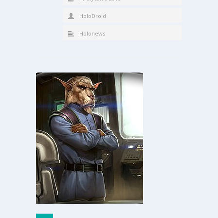
HoloDroid
Holonews