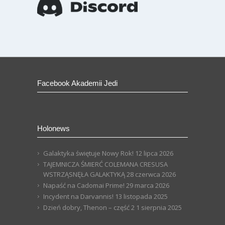
Facebook Akademii Jedi
Holonews
Galaktyka świętuje Nowy Rok!
12 lipca 2026
TAJEMNICZA ŚMIERĆ COLEMANA CRESUSA
WSTRZĄSNĘŁA GALAKTYKĄ
28 czerwca 2026
Napaść na Cadomai Prime!
29 marca 2026
Incydent na Darvannis!
13 listopada 2025
Dzień dobry, Thenon – część 2
1 sierpnia 2025