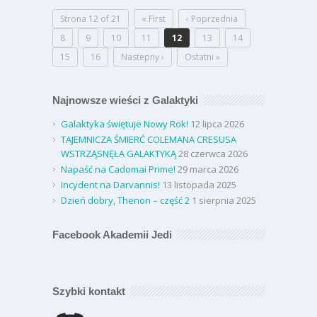
Strona 12 of 21
« First
‹ Poprzednia
8
9
10
11
12
13
14
15
16
Nastepny ›
Ostatni »
Najnowsze wieści z Galaktyki
Galaktyka świętuje Nowy Rok!
12 lipca 2026
TAJEMNICZA ŚMIERĆ COLEMANA CRESUSA
WSTRZĄSNĘŁA GALAKTYKĄ
28 czerwca 2026
Napaść na Cadomai Prime!
29 marca 2026
Incydent na Darvannis!
13 listopada 2025
Dzień dobry, Thenon – część 2
1 sierpnia 2025
Facebook Akademii Jedi
Szybki kontakt