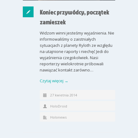
Koniec przywódcy, początek
zamieszek
Widzom winni jesteśmy wyjaśnienia. Nie
informowaliśmy o zaistniałych
sytuacjach z planety Ryloth ze względu
na utajnione raporty i niechęć Jedi do
wyjaśnienia czegokolwiek. Nasi
reporterzy wielokrotnie próbowali
nawiązać kontakt zarówno…
Czytaj więcej →
27 kwietnia 2014
HoloDroid
Holonews