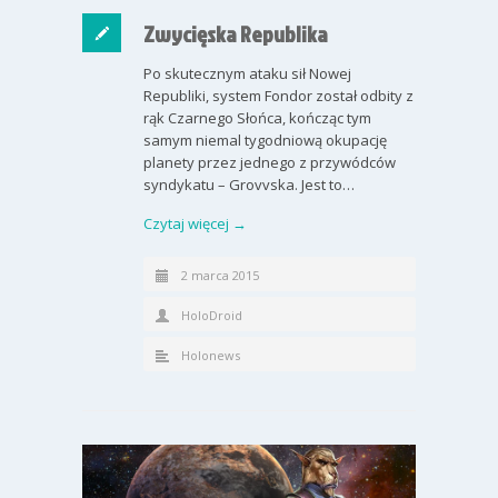
Zwycięska Republika
Po skutecznym ataku sił Nowej
Republiki, system Fondor został odbity z
rąk Czarnego Słońca, kończąc tym
samym niemal tygodniową okupację
planety przez jednego z przywódców
syndykatu – Grovvska. Jest to…
Czytaj więcej →
2 marca 2015
HoloDroid
Holonews