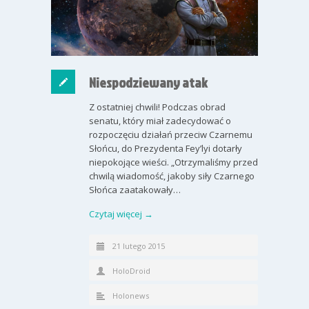
Niespodziewany atak
Z ostatniej chwili! Podczas obrad
senatu, który miał zadecydować o
rozpoczęciu działań przeciw Czarnemu
Słońcu, do Prezydenta Fey’lyi dotarły
niepokojące wieści. „Otrzymaliśmy przed
chwilą wiadomość, jakoby siły Czarnego
Słońca zaatakowały…
Czytaj więcej →
21 lutego 2015
HoloDroid
Holonews