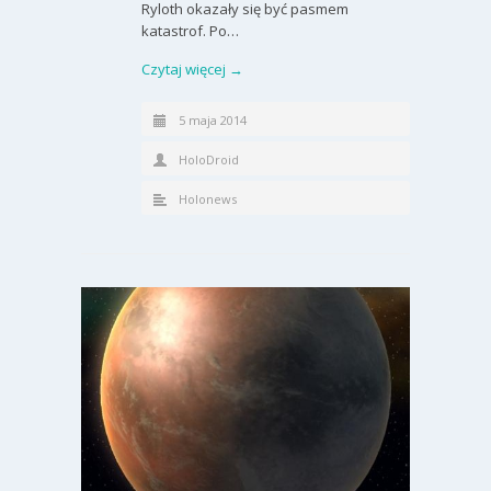
Ryloth okazały się być pasmem
katastrof. Po…
Czytaj więcej →
5 maja 2014
HoloDroid
Holonews