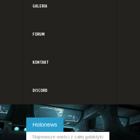
GALERIA
FORUM
KONTAKT
DISCORD
Holonews
Najnowsze wieści z całej galaktyki