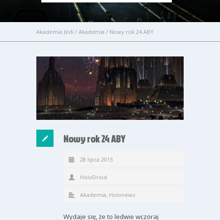
Akademia Jedi
/
Akademia
/
Nowy rok 24 ABY
Nowy rok 24 ABY
28 lipca 2013
HoloDroid
Akademia
,
Holonews
Wydaje się, że to ledwie wczoraj