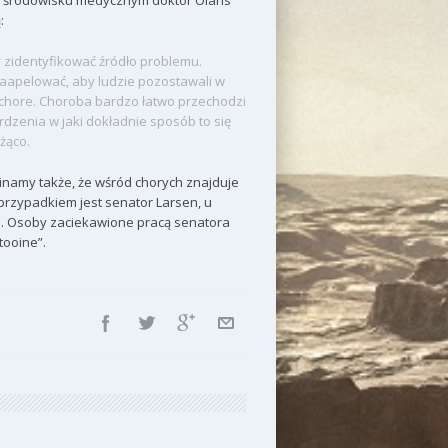
w środowisku medycznym doktor Olaris
:
 zidentyfikować źródło problemu.
zaapelować, aby ludzie pozostawali w
 chore. Choroba bardzo łatwo przechodzi
dzenia w jaki dokładnie sposób to się
żąco.
inamy także, że wśród chorych znajduje
 przypadkiem jest senator Larsen, u
ne. Osoby zaciekawione pracą senatora
tooine”.