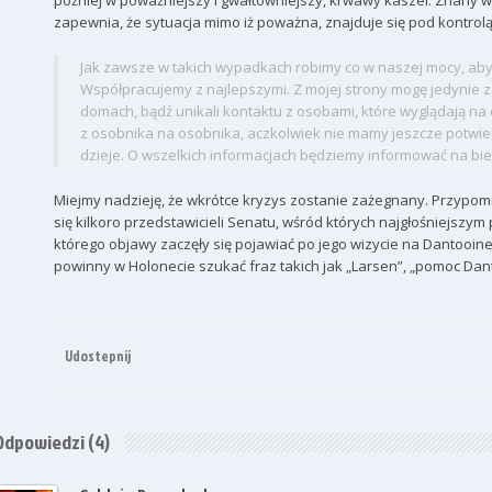
później w poważniejszy i gwałtowniejszy, krwawy kaszel. Znany 
zapewnia, że sytuacja mimo iż poważna, znajduje się pod kontrolą
Jak zawsze w takich wypadkach robimy co w naszej mocy, aby
Współpracujemy z najlepszymi. Z mojej strony mogę jedynie 
domach, bądź unikali kontaktu z osobami, które wyglądają na
z osobnika na osobnika, aczkolwiek nie mamy jeszcze potwier
dzieje. O wszelkich informacjach będziemy informować na bie
Miejmy nadzieję, że wkrótce kryzys zostanie zażegnany. Przypom
się kilkoro przedstawicieli Senatu, wśród których najgłośniejszym
którego objawy zaczęły się pojawiać po jego wizycie na Dantooi
powinny w Holonecie szukać fraz takich jak „Larsen”, „pomoc Dan
Udostepnij
Odpowiedzi
(4)