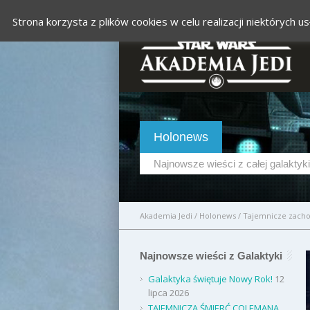
Strona korzysta z plików cookies w celu realizacji niektórych
Holonews
Najnowsze wieści z całej galaktyki
Akademia Jedi
/
Holonews
/
Tajemnicze zach
Najnowsze wieści z Galaktyki
Galaktyka świętuje Nowy Rok!
12
lipca 2026
TAJEMNICZA ŚMIERĆ COLEMANA