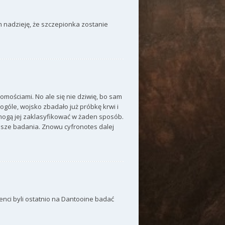
m nadzieję, że szczepionka zostanie
mościami. No ale się nie dziwię, bo sam
 ogóle, wojsko zbadało już próbkę krwi i
 mogą jej zaklasyfikować w żaden sposób.
lsze badania. Znowu cyfronotes dalej
enci byli ostatnio na Dantooine badać