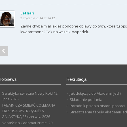
Lethari
2 stycznia 2014 at 14:12 ·
Zayne chyba miał jakieś podobne objawy do tych, które tu opi
kwarantanne? Tak na wszelki wypadek.
Holonews
Rekrutacja
Galaktyka świętuje Nowy Rok!
12
Jak dołączyć do Akademii Jedi?
lipca 2026
Składanie podania
TAJEMNICZA ŚMIERĆ COLEMANA
Poradnik pisania historii postaci
CRESUSA WSTRZĄSNĘŁA
Streszczenie fabuły Akademii Jed
GALAKTYKĄ
28 czerwca 2026
Napaść na Cadomai Prime!
29