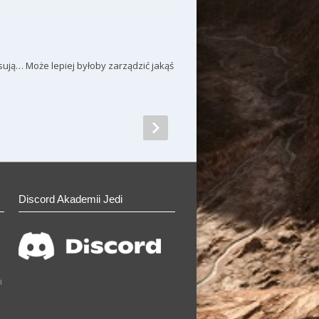
sują… Może lepiej byłoby zarządzić jakąś
Discord Akademii Jedi
i