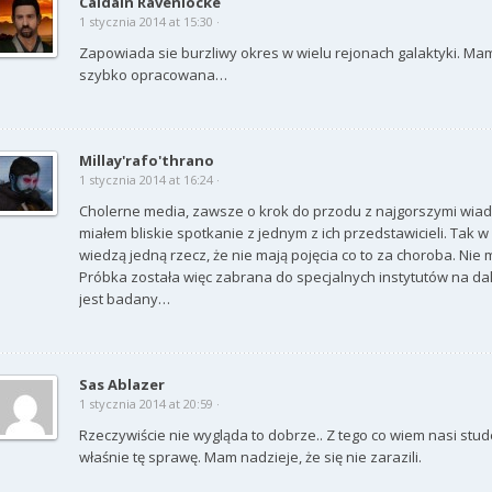
Caldain Ravenlocke
1 stycznia 2014 at 15:30 ·
Zapowiada sie burzliwy okres w wielu rejonach galaktyki. Ma
szybko opracowana…
Millay'rafo'thrano
1 stycznia 2014 at 16:24 ·
Cholerne media, zawsze o krok do przodu z najgorszymi wiado
miałem bliskie spotkanie z jednym z ich przedstawicieli. Tak w
wiedzą jedną rzecz, że nie mają pojęcia co to za choroba. Nie
Próbka została więc zabrana do specjalnych instytutów na da
jest badany…
Sas Ablazer
1 stycznia 2014 at 20:59 ·
Rzeczywiście nie wygląda to dobrze.. Z tego co wiem nasi stud
właśnie tę sprawę. Mam nadzieje, że się nie zarazili.