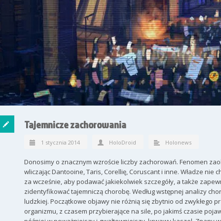
Tajemnicze zachorowania
1 stycznia 2014
HoloDroid
Holonews
Donosimy o znacznym wzroście liczby zachorowań. Fenomen zao
wliczając Dantooine, Taris, Corellię, Coruscant i inne. Władze nie
za wcześnie, aby podawać jakiekolwiek szczegóły, a także zapewni
zidentyfikować tajemniczą chorobę. Według wstępnej analizy chor
ludzkiej. Początkowe objawy nie różnią się zbytnio od zwykłego p
organizmu, z czasem przybierające na sile, po jakimś czasie pojawi