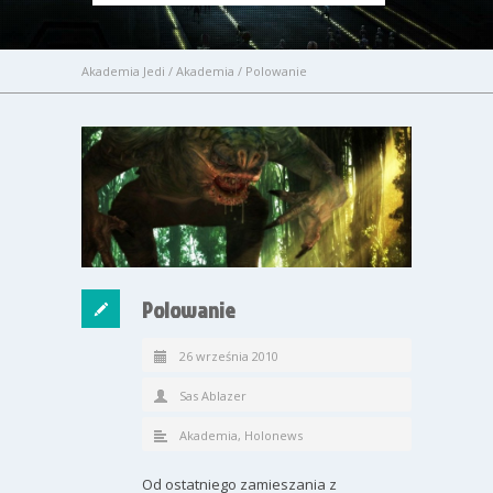
Akademia Jedi
/
Akademia
/
Polowanie
Polowanie
26 września 2010
Sas Ablazer
Akademia
,
Holonews
Od ostatniego zamieszania z