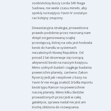
osobistością duszy Lorda Sith Naga
Sadowa, nie wiele czasu mineło, aby
spokój na księżycu Yavin IV został po
raz kolejny zmącony.
Dewastacyjna strategia, prowadzona
prawdo podobnie przez nieznaną nam
dotąd zorganizowaną szajkę
przestępczą, której na celu jest hodowla
bestii do handlu w systemach
niezależnych Nowej Republice. Od
ponad 2 lat obserwuje się rosnącą
aktywność bestii na naszym księżycu.
Mimo usilnych badań i ciągłego badania
powierzchni planety, zarówno Zakon
Rycerzy Jedi jak i wojskowi z bazy na
Yavin IV nie mogą znaleźć źródła importu
bestii typu Rancor na powierzchnie
naszej planety. Mimo kilku śledztw
prowadzonych przez Jedi w całej
galaktyce, sprawa nadal nie jest ani
trochę zbliżona do rozwiązania.