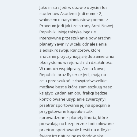
Jako mistrz Jedi w obawie o życie i los
studentów Akademii Jedi numer 2,
wniosłem o natychmiastową pomoc z
Praxeum Jedi jak i ze strony Armii Nowej
Republiki. Moją taktyką, będzie
intensywne przeszukanie powierzchni
planety Yavin IV w celu odnalezienia
siedlisk rozwoju Rancorów, które
znacznie przyczyniają się do zamierania
ekosystemu w rejonach ich działalności.
W ramach współpracy, Armia Nowej
Republiki oraz Rycerze Jedi, mają na
celu przeszukać i schwytać wszelkie
możliwe bestie które zamieszkują nasz
księżyc. Zadaniem obu frakcji będzie
kontrolowane usypianie zwierzyny i
przetransportowanie jej na specjalnie
przygotowane kapsuło-statki
sprowadzone z planety Ithoria, które
pozwalają na bezpieczne i odizolowane
przetransportowanie bestii na odległe
światy ich naturalnego środowiska,