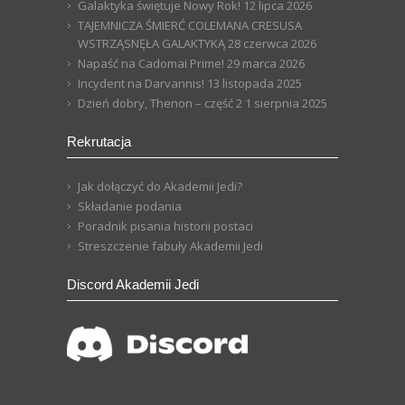
Galaktyka świętuje Nowy Rok!
12 lipca 2026
TAJEMNICZA ŚMIERĆ COLEMANA CRESUSA
WSTRZĄSNĘŁA GALAKTYKĄ
28 czerwca 2026
Napaść na Cadomai Prime!
29 marca 2026
Incydent na Darvannis!
13 listopada 2025
Dzień dobry, Thenon – część 2
1 sierpnia 2025
Rekrutacja
Jak dołączyć do Akademii Jedi?
Składanie podania
Poradnik pisania historii postaci
Streszczenie fabuły Akademii Jedi
Discord Akademii Jedi