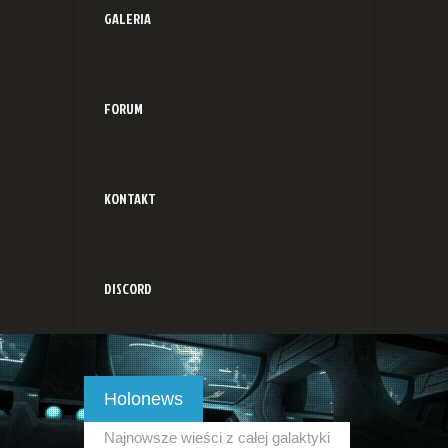
GALERIA
FORUM
KONTAKT
DISCORD
Holonews
Najnowsze wieści z całej galaktyki