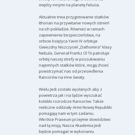
między innymi na planetę Felucia.
Aktualnie trwa przygotowanie statków
Ithorian na przywitanie nowych istnień
na ich pokładzie. Również w ramach
zapewnienie bezpieczeństwa, na
orbicie księżyca Yavin IV orbituje
Gwiezdny Niszczyciel „Dathomira” klasy
Nebula. Generał Frankz Ol Tii patroluje
orbitę naszej strefy w poszukiwaniu
najemnych statków które, mogą chcieć
powstrzymać nas od przesiedlenia
Rancorów na inne światy.
Wielu Jedi zostało wysłanych aby z
powietrza jak i na lądzie wyszukać
kolebki rozrodcze Rancorów. Także
nieliczne oddziały Armii Nowej Republiki
pomagają nam w tym zadaniu.
Wkrótce Praxeum przejmie dowództwo
nad tą misją. Nasza Akademia Jedi
będzie pomagać w wykonaniu