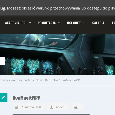
 usług. Możesz określić warunki przechowywania lub dostępu do pl
AKADEMIA JEDI
REKRUTACJA
HOLONET
GALERIA
F
rawdy - wojenne nastroje Nowej Republiki
/
DynMaeitWPP
DynMaeitWPP
29 marca 2020
Adachi