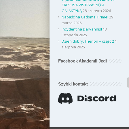
CRESUSA WSTRZĄSNĘŁA
GALAKTYKĄ
28 czerwca 2026
Napaść na Cadomai Prime!
29
marca 2026
Incydent na Darvannis!
13
listopada 2025
Dzień dobry, Thenon – część 2
1
sierpnia 2025
Facebook Akademii Jedi
Szybki kontakt