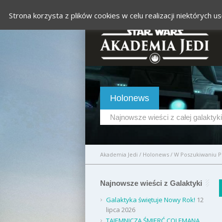
Strona korzysta z plików cookies w celu realizacji niektórych
Holonews
Najnowsze wieści z całej galaktyki
Akademia Jedi
/
Holonews
/
W Poszukiwaniu P
Najnowsze wieści z Galaktyki
Galaktyka świętuje Nowy Rok!
12
lipca 2026
TAJEMNICZA ŚMIERĆ COLEMANA