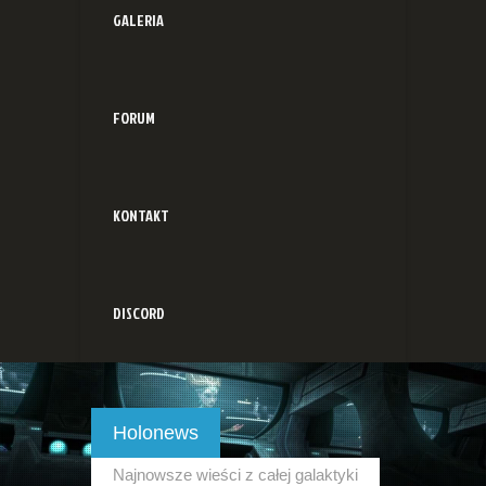
GALERIA
FORUM
KONTAKT
DISCORD
Holonews
Najnowsze wieści z całej galaktyki