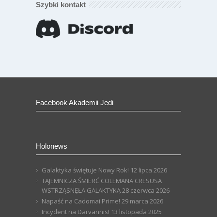
Szybki kontakt
Facebook Akademii Jedi
Holonews
Galaktyka świętuje Nowy Rok!
12 lipca 2026
TAJEMNICZA ŚMIERĆ COLEMANA CRESUSA
WSTRZĄSNĘŁA GALAKTYKĄ
28 czerwca 2026
Napaść na Cadomai Prime!
29 marca 2026
Incydent na Darvannis!
13 listopada 2025