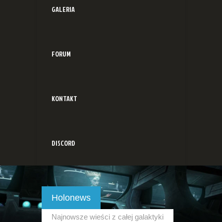
GALERIA
FORUM
KONTAKT
DISCORD
Holonews
Najnowsze wieści z całej galaktyki