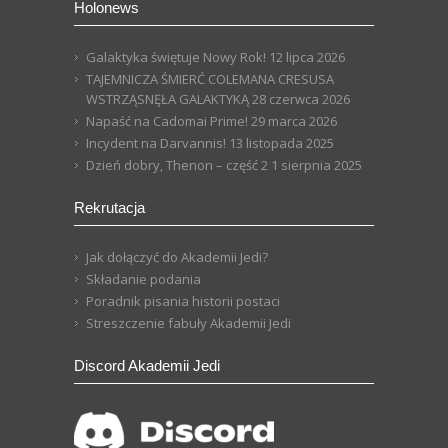
Holonews
Galaktyka świętuje Nowy Rok!
12 lipca 2026
TAJEMNICZA ŚMIERĆ COLEMANA CRESUSA
WSTRZĄSNĘŁA GALAKTYKĄ
28 czerwca 2026
Napaść na Cadomai Prime!
29 marca 2026
Incydent na Darvannis!
13 listopada 2025
Dzień dobry, Thenon – część 2
1 sierpnia 2025
Rekrutacja
Jak dołączyć do Akademii Jedi?
Składanie podania
Poradnik pisania historii postaci
Streszczenie fabuły Akademii Jedi
Discord Akademii Jedi